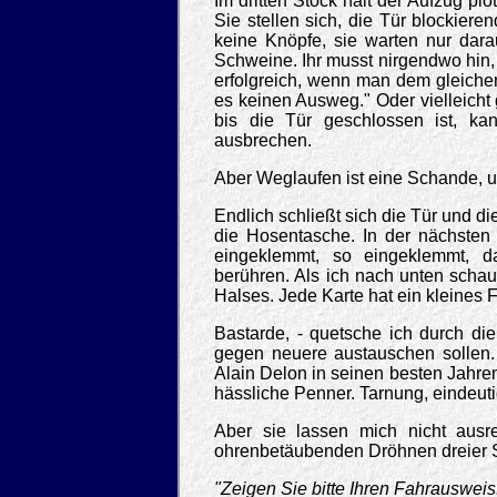
Im dritten Stock hält der Aufzug pl
Sie stellen sich, die Tür blockiere
keine Knöpfe, sie warten nur darauf
Schweine. Ihr musst nirgendwo hin, i
erfolgreich, wenn man dem gleichen
es keinen Ausweg." Oder vielleicht 
bis die Tür geschlossen ist, ka
ausbrechen.
Aber Weglaufen ist eine Schande, un
Endlich schließt sich die Tür und di
die Hosentasche. In der nächsten
eingeklemmt, so eingeklemmt, 
berühren. Als ich nach unten schau
Halses. Jede Karte hat ein kleines F
Bastarde, - quetsche ich durch die
gegen neuere austauschen sollen.
Alain Delon in seinen besten Jahren
hässliche Penner. Tarnung, eindeuti
Aber sie lassen mich nicht ausr
ohrenbetäubenden Dröhnen dreier St
"Zeigen Sie bitte Ihren Fahrausweis!!!!