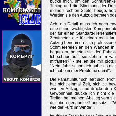
bücke mich, um den Schnürsenkel 
Timing und die Stimmung der Drei 
meinen rechten Stiefel beuge, höre
Werden sie den Aufzug betreten ode
Ach, ein Detail muss ich noch er
eine seiner wichtigsten Komponente
der für einen Standard-Herrenstief
Zentimeter, die für einen recht l
Aufzug benehmen sich professionell 
Schmierereien an den Wänden in e
begucken, betreten sie den Fahrstu
Ich schaue auf - sie stehen im Fah
mitfahren?" - stellen sie mir plöt
"Nein, fahrt schon, ich habe es ni
ich habe immer Probleme damit".
Die Fahrstuhltür schließt sich. Profi
hat nicht einmal Zeit, sich zu be
zweiten Aufzugs und drücke den Kn
Gewohnheit drücke ich nicht die 
Treffen bei meinem Abstieg vom siebt
der oben genannte Grundsatz – "W
wie der Furz im Winde"".