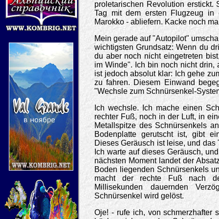
proletarischen Revolution erstickt
Tag mit dem ersten Flugzeug in 
Marokko - abliefern. Kacke noch mal
Mein gerade auf "Autopilot" umschal
wichtigsten Grundsatz: Wenn du dr
du aber noch nicht eingetreten bis
im Winde". Ich bin noch nicht drin,
ist jedoch absolut klar: Ich gehe zu
zu fahren. Diesem Einwand begeg
"Wechsle zum Schnürsenkel-Syste
Ich wechsle. Ich mache einen Schr
rechter Fuß, noch in der Luft, in 
Metallspitze des Schnürsenkels an
Bodenplatte gerutscht ist, gibt ei
Dieses Geräusch ist leise, und das 
Ich warte auf dieses Geräusch, und
nächsten Moment landet der Absatz
Boden liegenden Schnürsenkels und 
macht der rechte Fuß nach der
Millisekunden dauernden Verzö
Schnürsenkel wird gelöst.
Oje! - rufe ich, von schmerzhafter