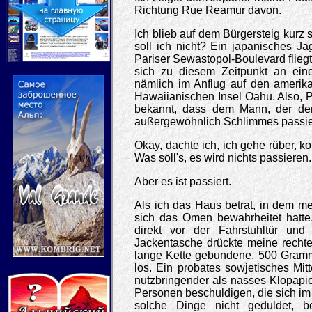
Richtung Rue Reamur davon.
Ich blieb auf dem Bürgersteig kurz 
soll ich nicht? Ein japanisches 
Pariser Sewastopol-Boulevard flieg
sich zu diesem Zeitpunkt an ein
nämlich im Anflug auf den amerika
Hawaiianischen Insel Oahu. Also, P
bekannt, dass dem Mann, der dem
außergewöhnlich Schlimmes passi
Okay, dachte ich, ich gehe rüber, k
Was soll's, es wird nichts passieren.
Aber es ist passiert.
Als ich das Haus betrat, in dem me
sich das Omen bewahrheitet hatte.
direkt vor der Fahrstuhltür und
Jackentasche drückte meine rechte 
lange Kette gebundene, 500 Gramm 
los. Ein probates sowjetisches Mitt
nutzbringender als nasses Klopapie
Personen beschuldigen, die sich im
solche Dinge nicht geduldet, 