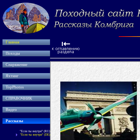
Главная
Походы
Снаряжение
Яхтинг
TopPhotos
СПРАВОЧНИК
Видео
Рассказы
"Если ты внутри
"
(RU)
"Если ты внутри
"
(DE)