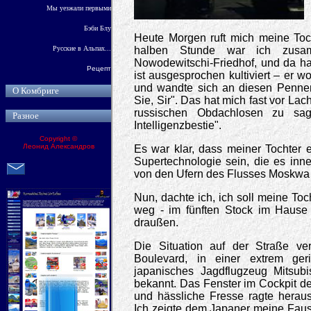
Мы уезжали первыми
Бэби Блу
Heute Morgen ruft mich meine Toch
Русские в Альпах...
halben Stunde war ich zus
Nowodewitschi-Friedhof, und da h
Рецепт
ist ausgesprochen kultiviert – er 
und wandte sich an diesen Penne
О Комбриге
Sie, Sir". Das hat mich fast vor L
russischen Obdachlosen zu sag
Разное
Intelligenzbestie".
Copyright ©
Леонид Александров
Es war klar, dass meiner Tochter 
Supertechnologie sein, die es inn
von den Ufern des Flusses Moskwa a
Nun, dachte ich, ich soll meine Toc
weg - im fünften Stock im Hause
draußen.
Die Situation auf der Straße ve
Boulevard, in einer extrem geri
japanisches Jagdflugzeug Mitsubi
bekannt. Das Fenster im Cockpit de
und hässliche Fresse ragte heraus,
Ich zeigte dem Japaner meine Faust,