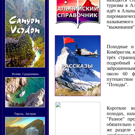
туризма в Ал
идёт в Альпы
пироманичес
называемого
"выживания"
Походные и 
Комбригом, м
трёх страни
подробный 
заброшенным
около 60 ф
Яхтинг, Средиземное
путешестви
"Походы".
Короткие ви
походах, нах
Тироль, Австрия
"Разное" пре
обязательно
же разделе 