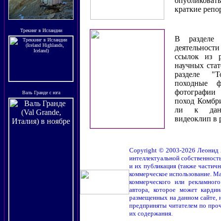
опубликовать
краткие
репо
Трекинг в Исландии
В
разделе 
деятельнос
ссылок из р
научных стат
разделе
"To
походные ф
фотографии
Валь Гранде с юга
поход Комбри
ли к данн
видеоклип в 
Copyright © 2003-2026 Леонид
интеллектуальной собственност
и их публикация (также частичн
коммерческое использование. Ма
коммерческого или рекламног
автора, которое может кардин
размещенных на данном сайте, н
предприняты читателем по проч
их содержания.