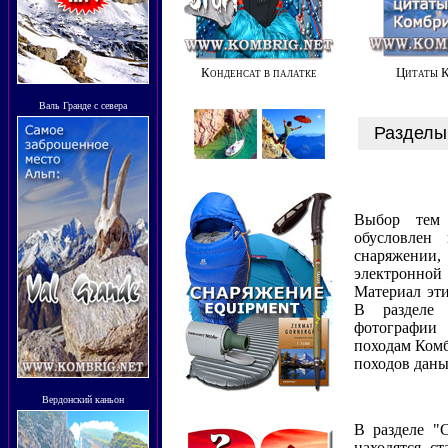
Конденсат в палатке
Цитаты К
Валь Гранде с севера
Разделы
Выбор тем
обусловлен
снаряжени
электронной 
Материал эти
В раздел
фотографии
походам Комб
походов даны
Вердонский каньон
В
разделе "
находятся с