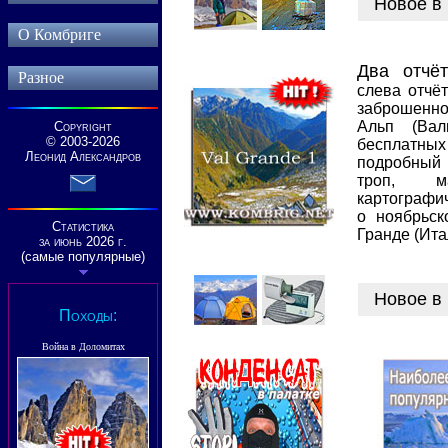
Новое в
О Комбриге
Два отчё
Разное
с
лева отчё
заброшенн
Альп (Вал
Copyright
© 2003-2026
бесплатны
Леонид Александров
подробный
троп, м
картографи
о ноябрьс
Статистика
Гранде (Ита
за июнь
20
26
г.
(
самые популярные
)
Новое в
Походы
:
Война в Доломитах