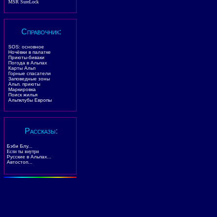
MSR SureLock
Справочник
:
SOS: основное
Ночёвки в палатке
Приюты-биваки
Погода в Альпах
Карты Альп
Горные спасатели
Заповедные зоны
Альп. приюты
Маркировка
Поиск жилья
Альпклубы Европы
Рассказы
:
Бэби Блу...
Если ты внутри
Русские в Альпах...
Автостоп...