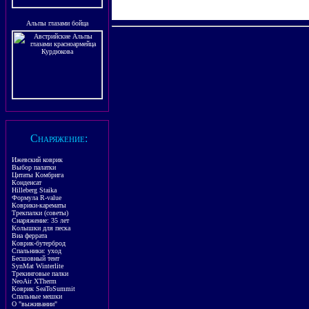
Альпы глазами бойца
Снаряжение
:
Ижевский коврик
Выбор палатки
Цитаты Комбрига
Конденсат
Hilleberg Staika
Формула
R-value
Коврики
-карематы
Трекпалки (советы)
Снаряжение: 35 лет
Колышки для песка
Виа феррата
Коврик-бутерброд
Спальники: уход
Бесшовный тент
SynMat Winterlite
Трекинговые палки
NeoAir XTherm
Ковр
и
к
SeaToSummit
Спальные мешки
О "выживании"